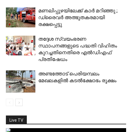
മണലിപ്പുഴയിലേക്ക് കാര്‍ മറിഞ്ഞു ;
ഡ്രൈവര്‍ അത്ഭുതകരമായി
രക്ഷപ്പെട്ടു
തദ്ദേശ സ്വയംഭരണ
സ്ഥാപനങ്ങളുടെ പദ്ധതി വിഹിതം
കുറച്ചതിനെതിരെ എൽഡിഎഫ്
പ്രതിഷേധം
അണ്ടത്തോട് പെരിയമ്പലം
മേഖലകളില്‍ കടല്‍ക്ഷോഭം രൂക്ഷം
Live TV