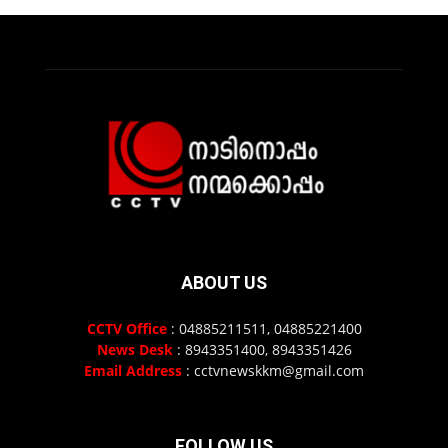
ABOUT US
CCTV Office
: 04885211511, 04885221400
News Desk
: 8943351400, 8943351426
Email Address
: cctvnewskkm@gmail.com
FOLLOW US