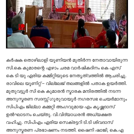
കര്‍ഷക തൊഴിലാളി യൂണിയന്‍ മുതിര്‍ന്ന നേതാവായിരുന്ന
സി.കെ കുമാരന്റെ എഴാം ചരമ വാര്‍ഷികദിനം കെ എസ്
കെ ടി യു ഏരിയ കമ്മിറ്റിയുടെ നേതൃത്വത്തില്‍ ആചരിച്ചു.
രാവിലെ യൂണിറ്റ് – വില്ലേജ് തലങ്ങളില്‍ പതാക ഉയര്‍ത്തി.
മുതുവട്ടൂര്‍ സി കെ കുമാരന്‍ സ്മാരക മന്ദിരത്തില്‍ നടന്ന
അനുസ്മരണ സദസ്സ് ഗൂരുവായൂര്‍ നഗരസഭ ചെയര്‍മാനും
സിപിഎം ജില്ലാ കമ്മറ്റി അംഗവുമായ എം കൃഷ്ണദാസ്
ഉല്‍ഘാടനം ചെയ്തു. വി.വിദ്യാധരന്‍ അധ്യക്ഷത
വഹിച്ചു. സിപിഎം ഏരിയ സെക്രട്ടറി ടി.ടി ശിവദാസ്
അനുസ്മരണ പ്രഭാഷണം നടത്തി. ഷൈനി ഷാജി, കെ.എ