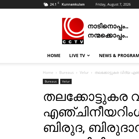
C
24.1
Friday, August 7, 2026
Kunnamkulam
CCTV
NEWS
|
KUNNAMKULAM
HOME
LIVE TV
NEWS & PROGRA
Home
Bureaus
Velur
തലക്കോട്ടുകര വിദ്യ എഞ്
Bureaus
Velur
തലക്കോട്ടുകര വ
എഞ്ചിനീയറിംഗ
ബിരുദ, ബിരുദാ