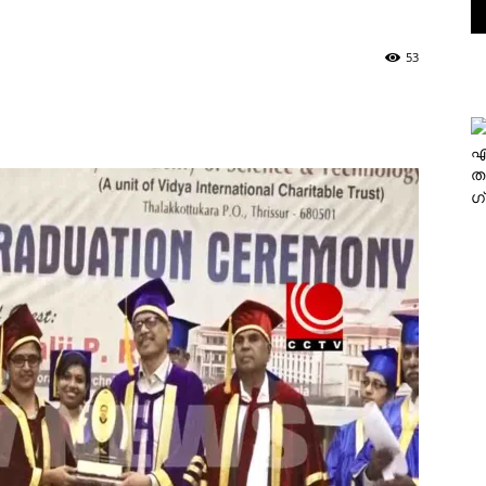
53
എ
ത
ഗ