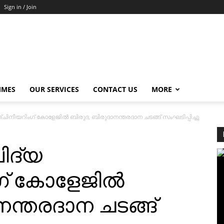
Sign in / Join
MMES
OUR SERVICES
CONTACT US
MORE
ചിനീയറിംഗ് കോളേജില്‍ ബിരുദ, ബിരുദാനന്തരദാന ചടങ്ങ് സംഘടിപ്പിച്ചു
ിദ്യ
് കോളേജില്‍
നന്തരദാന ചടങ്ങ്