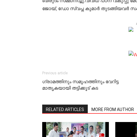
ബിരുദം സമ്മാനിച്ചു.വിവിധ പഠന വകുപ്പ
ജോയ്, ഡോ സ്വപ്ന കുമാര്‍ തുടങ്ങിയവര്‍ സം
Previous article
ഗ്രാമത്തിനും സമൂഹത്തിനും വേറിട്ട
മാതൃകയായി തട്ടിക്കൂട് കട
RELATED ARTICLES
MORE FROM AUTHOR