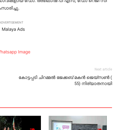
ു മേധാവികളായ ഡോ. അഭിലാഷ പി എസ്, ഡോ റെജി സി
സാരിച്ചു.
ADVERTISEMENT
Next article
കോട്ടപ്പടി ചിറമ്മല്‍ ജേക്കബ് മകന്‍ ജെയ്‌സണ്‍ (
55) നിര്യാതനായി