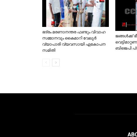
ഭദ്രം മരണാനന്തര ഫണ്ടും വിവാഹ
ജങ്ങള്‍ക്ക്
സമ്മാനവും കൈമാറി വേലൂര്‍
വെട്ടിമാറ്റ
വ്യാപാരി വ്യവസായി ഏകോപന
ബിജെപി പ
സമിതി
AB