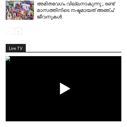
അമിതവേഗം വില്ലനാകുന്നു ; രണ്ട്
മാസത്തിനിടെ നഷ്ടമായത് അഞ്ച്
ജീവനുകള്‍
Live TV