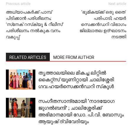
Previous article
Next article
അധ്യാപകര്‍ക്ക് പാമ്പ്
‘ഭൂമികയ്ക്ക് ഒരു തൈ’
പിടിക്കാന്‍ പരിശീലനം;
പരിപാടി; ഹയര്‍
‘സ്‌നേക് റസ്‌ക്യൂ & റീലീസ്’
സെക്കന്‍ഡറി വിഭാഗം
പരിശീലനം നല്‍കുക വനം
ജില്ലാതല ഉദ്ഘാടനം
വകുപ്പ്
നടത്തി
RELATED ARTICLES
MORE FROM AUTHOR
തൃത്താലയിലെ മികച്ച ലിറ്റില്‍
കൈറ്റ്‌സ് യൂണിറ്റായി ചാലിശ്ശേരി
ഗവ.ഹയര്‍സെക്കന്‍ഡറി സ്‌കൂള്‍
സംഗീതസാന്ദ്രമായി ‘നാദയോഗ
ജുഗല്‍ബന്ദി’ ; ചാലിശ്ശേരിക്ക്
അഭിമാനമായി ഡോ. പി.വി. ബോസും
ആയുഷ് ദ്വിവേദിയും