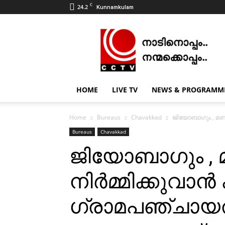
C
24.2
Kunnamkulam
CCTV
NEWS
|
KUNNAMKULAM
HOME
LIVE TV
NEWS & PROGRAMM
Home
Bureaus
Chavakkad
ജിയോബാഗും , മണല
Bureaus
Chavakkad
ജിയോബാഗും , 
നിര്‍മ്മിക്കുവാന്‍
ഗ്രാമപഞ്ചായ