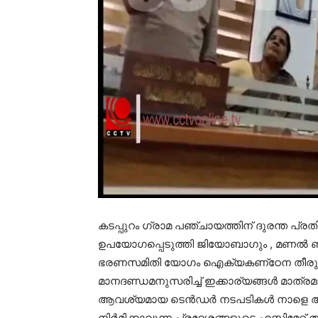
കടപ്പുറം ഗ്രാമ പഞ്ചായത്തിന് ദുരന്ത പ്ര
ഉപയോഗപ്പെടുത്തി ജിയോബാഗും , മണല്‍ ബണ്ട
ഭരണസമിതി യോഗം ഐക്യകണ്‌ഠേന തീരുമാന
മാനദണ്ഡമനുസരിച്ച് ഇക്കാര്യങ്ങള്‍ മാത്
ആവശ്യമായ ടെന്‍ഡര്‍ നടപടികള്‍ നാളെ ആ
നിര്‍മിക്കാവുന്ന പ്രദേശങ്ങളുടെ എസ്റ്റിമേറ്റ