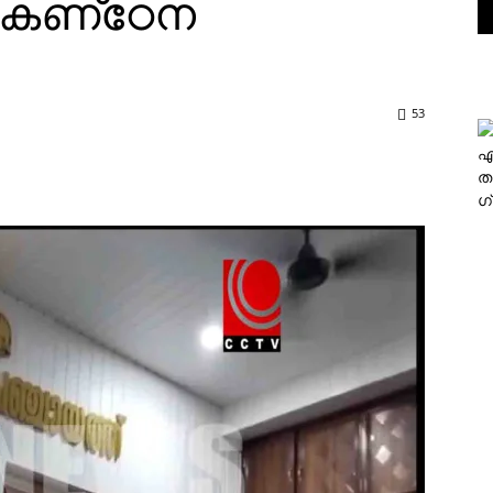
ണ്‌ഠേന
53
എ
ത
ഗ