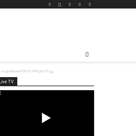
ം ഐക്യകണ്‌ഠേന തീരുമാനിച്ചു.
Live TV