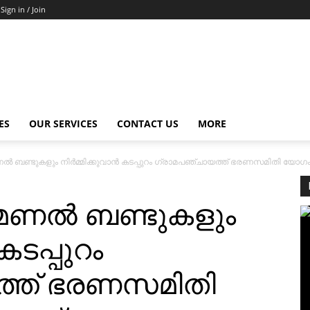
Sign in / Join
ES
OUR SERVICES
CONTACT US
MORE
്‍ ബണ്ടുകളും നിര്‍മ്മിക്കുവാന്‍ കടപ്പുറം ഗ്രാമപഞ്ചായത്ത് ഭരണസമിതി യോഗ
മണല്‍ ബണ്ടുകളും
 കടപ്പുറം
ത്ത് ഭരണസമിതി