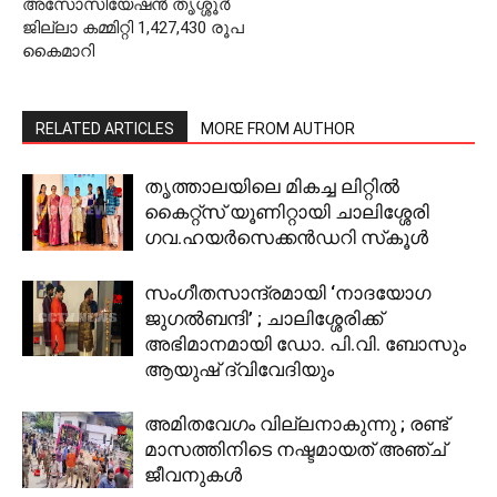
അസോസിയേഷന്‍ തൃശ്ശൂര്‍
ജില്ലാ കമ്മിറ്റി 1,427,430 രൂപ
കൈമാറി
RELATED ARTICLES
MORE FROM AUTHOR
തൃത്താലയിലെ മികച്ച ലിറ്റില്‍
കൈറ്റ്‌സ് യൂണിറ്റായി ചാലിശ്ശേരി
ഗവ.ഹയര്‍സെക്കന്‍ഡറി സ്‌കൂള്‍
സംഗീതസാന്ദ്രമായി ‘നാദയോഗ
ജുഗല്‍ബന്ദി’ ; ചാലിശ്ശേരിക്ക്
അഭിമാനമായി ഡോ. പി.വി. ബോസും
ആയുഷ് ദ്വിവേദിയും
അമിതവേഗം വില്ലനാകുന്നു ; രണ്ട്
മാസത്തിനിടെ നഷ്ടമായത് അഞ്ച്
ജീവനുകള്‍