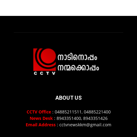
ABOUT US
CCTV Office
: 04885211511, 04885221400
News Desk
: 8943351400, 8943351426
Email Address
: cctvnewskkm@gmail.com