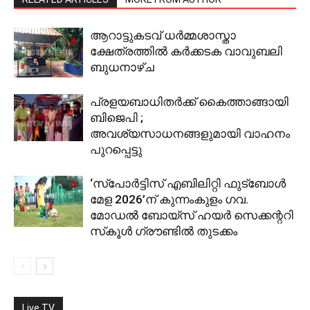
ആറാട്ടുകടവ് ധര്‍മ്മശാസ്താ
ക്ഷേത്രത്തില്‍ കര്‍ക്കടക വാവുബലി
ബുധനാഴ്ച
പ്രളയബാധിതർക്ക് കൈത്താങ്ങായി
ബിജെപി ;
അവശ്യസാധനങ്ങളുമായി വാഹനം
പുറപ്പെട്ടു
‘സ്പോര്‍ട്ടിസ് എബിലിറ്റി ഫുട്‌ബോള്‍
മേള 2026’ന് കുന്നംകുളം ഗവ.
മോഡല്‍ ബോയ്‌സ് ഹയര്‍ സെക്കന്ററി
സ്‌കൂള്‍ ഗ്രൗണ്ടില്‍ തുടക്കം
Live TV