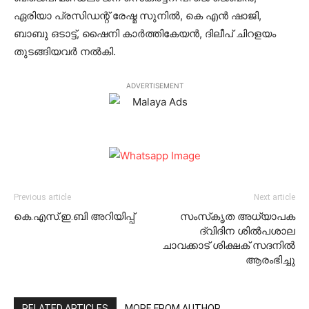
ഏരിയാ പ്രസിഡന്റ് രേഷ്മ സുനില്‍, കെ എന്‍ ഷാജി,
ബാബു ഒടാട്ട്, ഷൈനി കാര്‍ത്തികേയന്‍, ദിലീപ് ചിറളയം
തുടങ്ങിയവര്‍ നല്‍കി.
ADVERTISEMENT
Previous article
Next article
കെ.എസ്.ഇ.ബി അറിയിപ്പ്‌
സംസ്‌കൃത അധ്യാപക
ദ്വിദിന ശില്‍പശാല
ചാവക്കാട് ശിക്ഷക് സദനില്‍
ആരംഭിച്ചു
RELATED ARTICLES
MORE FROM AUTHOR