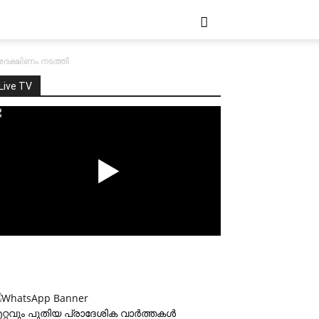
രദക്ഷിണം നടത്തി
Live TV
റ്റവും പുതിയ പ്രാദേശിക വാര്‍ത്തകള്‍