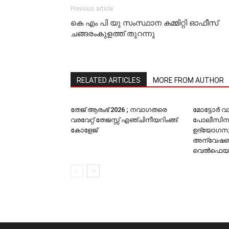
Previous article
കെ എം പി യു സംസ്ഥാന കമ്മിറ്റി ഓഫീസ്
ചങ്ങരംകുളത്ത് തുറന്നു
RELATED ARTICLES
MORE FROM AUTHOR
തേജ് ആരംഭ് 2026 ; നവാഗതരെ
മോട്ടോര്‍ 
വരവേറ്റ് തേജസ്സ് എഞ്ചിനീയറിംങ്ങ്
പോലീസിനു
കോളേജ്
ഉദ്യോഗസ്
അന്വേഷണം 
വെല്‍ഫെയര്‍ 