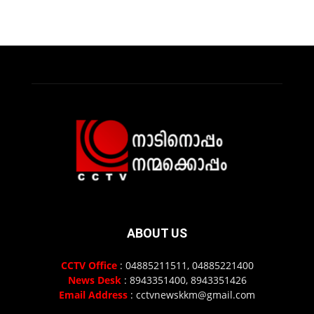
ABOUT US
CCTV Office
: 04885211511, 04885221400
News Desk
: 8943351400, 8943351426
Email Address
: cctvnewskkm@gmail.com