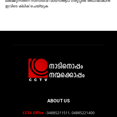
ലഭിക്കുന്നതിന് സിസിടിവി വാട്‌സ്ആപ് ഗ്രൂപ്പില്‍ അംഗമാകാന്‍
ഇവിടെ ക്ലിക് ചെയ്യുക
ABOUT US
CCTV Office
: 04885211511, 04885221400