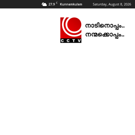
C
27.9
Saturday, August 8, 2026
Kunnamkulam
CCTV
NEWS
|
KUNNAMKULAM