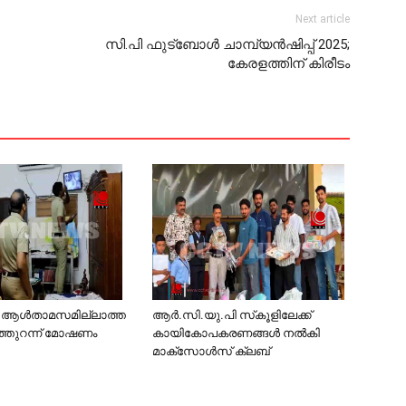
Next article
സി.പി ഫുട്‌ബോള്‍ ചാമ്പ്യന്‍ഷിപ്പ് 2025;
കേരളത്തിന് കിരീടം
്‍ ആള്‍താമസമില്ലാത്ത
ആര്‍.സി.യു.പി സ്‌കൂളിലേക്ക്
ിത്തുറന്ന് മോഷണം
കായികോപകരണങ്ങള്‍ നല്‍കി
മാക്‌സോള്‍സ് ക്ലബ്