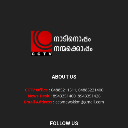
ABOUT US
CCTV Office
: 04885211511, 04885221400
News Desk
: 8943351400, 8943351426
Email Address
: cctvnewskkm@gmail.com
FOLLOW US