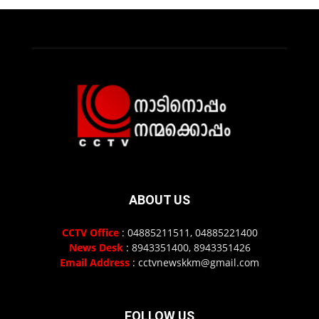
ABOUT US
CCTV Office
: 04885211511, 04885221400
News Desk
: 8943351400, 8943351426
Email Address
: cctvnewskkm@gmail.com
FOLLOW US