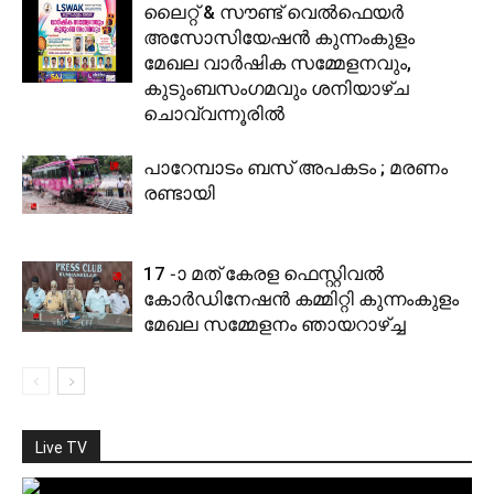
ലൈറ്റ് & സൗണ്ട് വെല്‍ഫെയര്‍
അസോസിയേഷന്‍ കുന്നംകുളം
മേഖല വാര്‍ഷിക സമ്മേളനവും,
കുടുംബസംഗമവും ശനിയാഴ്ച
ചൊവ്വന്നൂരില്‍
പാറേമ്പാടം ബസ് അപകടം ; മരണം
രണ്ടായി
17 -ാ മത് കേരള ഫെസ്റ്റിവല്‍
കോര്‍ഡിനേഷന്‍ കമ്മിറ്റി കുന്നംകുളം
മേഖല സമ്മേളനം ഞായറാഴ്ച്ച
Live TV