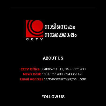
ABOUT US
CCTV Office
: 04885211511, 04885221400
News Desk
: 8943351400, 8943351426
Email Address
: cctvnewskkm@gmail.com
FOLLOW US