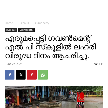
Home
Bureaus
Erumapetty
Bureaus
Erumapetty
എരുമപ്പെട്ടി ഗവണ്‍മെന്റ്
എല്‍.പി സ്‌കൂളില്‍ ലഹരി
വിരുദ്ധ ദിനം ആചരിച്ചു.
June 27, 2024
143