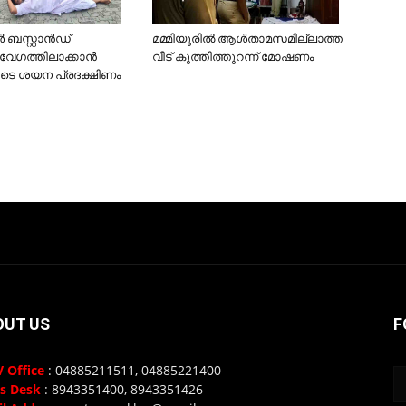
മമ്മിയൂരില്‍ ആള്‍താമസമില്ലാത്ത
 ബസ്റ്റാന്‍ഡ്
വീട് കുത്തിത്തുറന്ന് മോഷണം
 വേഗത്തിലാക്കാന്‍
ടെ ശയന പ്രദക്ഷിണം
OUT US
F
 Office
: 04885211511, 04885221400
s Desk
: 8943351400, 8943351426