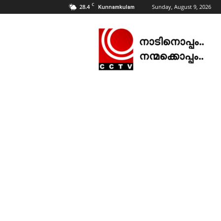
C
28.4
Sunday, August 9, 2026
Kunnamkulam
CCTV
NEWS
|
KUNNAMKULAM