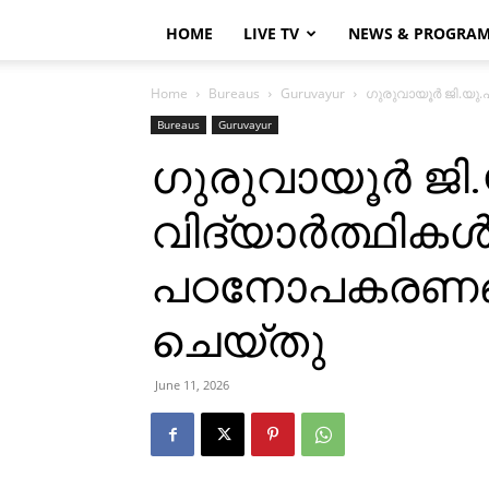
HOME
LIVE TV
NEWS & PROGRA
Home
Bureaus
Guruvayur
ഗുരുവായൂര്‍ ജി.യു
Bureaus
Guruvayur
ഗുരുവായൂര്‍ ജി
വിദ്യാര്‍ത്ഥികള്‍
പഠനോപകരണങ്
ചെയ്തു
June 11, 2026