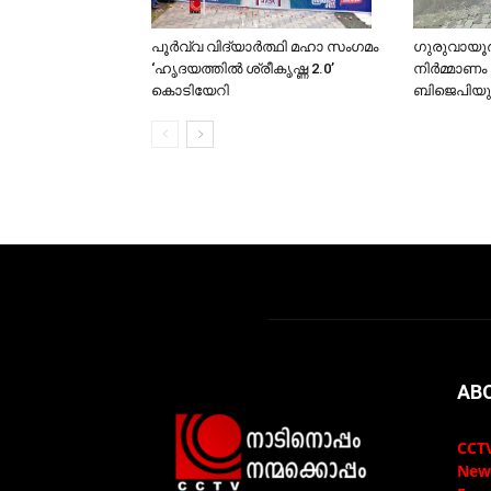
പൂര്‍വ്വ വിദ്യാര്‍ത്ഥി മഹാ സംഗമം
ഗുരുവായൂര്‍
‘ഹൃദയത്തില്‍ ശ്രീകൃഷ്ണ 2.0’
നിര്‍മ്മാണം
കൊടിയേറി
ബിജെപിയു
AB
CCTV
New