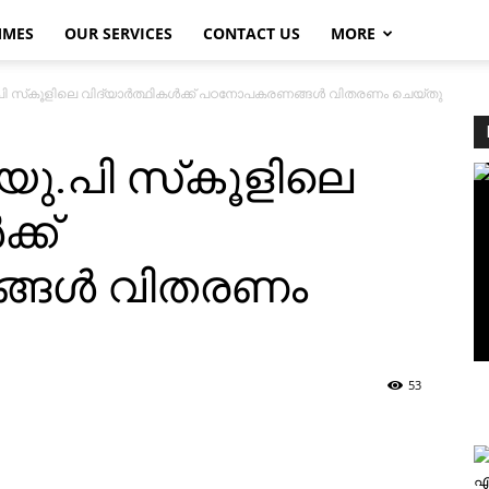
MMES
OUR SERVICES
CONTACT US
MORE
.പി സ്‌കൂളിലെ വിദ്യാര്‍ത്ഥികള്‍ക്ക് പഠനോപകരണങ്ങള്‍ വിതരണം ചെയ്തു
.യു.പി സ്‌കൂളിലെ
ക്ക്
ങള്‍ വിതരണം
53
എ