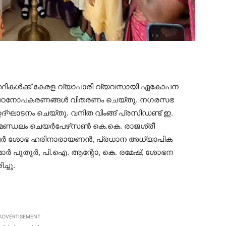
ര്‍ത്ഥികള്‍ക്ക് കേരള വ്യാപാരി വ്യവസായി ഏകോപന
ല്‍ പഠനോപകരണങ്ങള്‍ വിതരണം ചെയ്തു. നഗരസഭ
ദ്ഘാടനം ചെയ്തു. വനിത വിംങ്ങ് പ്രസിഡണ്ട് ഇ.
ണ്ഡലം ചെയര്‍പേഴ്‌സണ്‍ കെ.കെ. രാജശ്രീ
സിലര്‍ ശോഭ ഹരിനാരായണന്‍, പ്രധാന അധ്യാപിക
മാര്‍ പുതൂര്‍, പി.ഐ. ആന്റോ, കെ. രമേഷ്, ശോഭന
്ചു.
ADVERTISEMENT