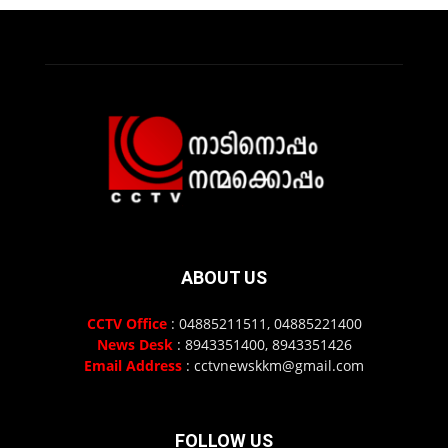
ABOUT US
CCTV Office
: 04885211511, 04885221400
News Desk
: 8943351400, 8943351426
Email Address
: cctvnewskkm@gmail.com
FOLLOW US