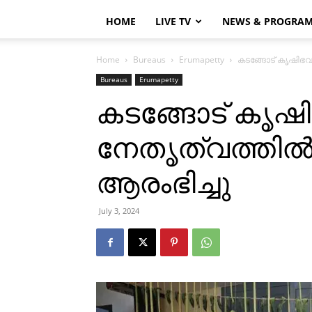
HOME
LIVE TV
NEWS & PROGRA
Home
Bureaus
Erumapetty
കടങ്ങോട് കൃഷിഭവന
Bureaus
Erumapetty
കടങ്ങോട് കൃഷി
നേതൃത്വത്തില്‍
ആരംഭിച്ചു
July 3, 2024