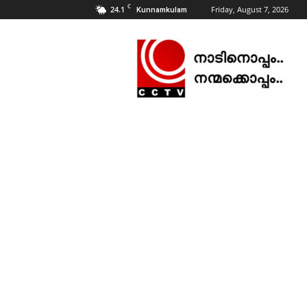
C
24.1
Friday, August 7, 2026
Kunnamkulam
CCTV
NEWS
|
KUNNAMKULAM