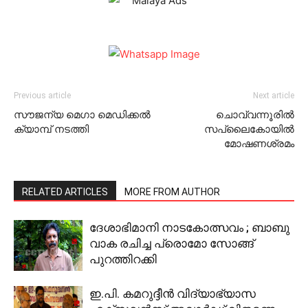
Previous article
Next article
സൗജന്യ മെഗാ മെഡിക്കല്‍
ചൊവ്വന്നൂരില്‍
ക്യാമ്പ് നടത്തി
സപ്ലൈകോയില്‍
മോഷണശ്രമം
RELATED ARTICLES
MORE FROM AUTHOR
ദേശാഭിമാനി നാടകോത്സവം ; ബാബു
വാക രചിച്ച പ്രൊമോ സോങ്ങ്
പുറത്തിറക്കി
ഇ.പി. കമറുദ്ദീൻ വിദ്യാഭ്യാസ