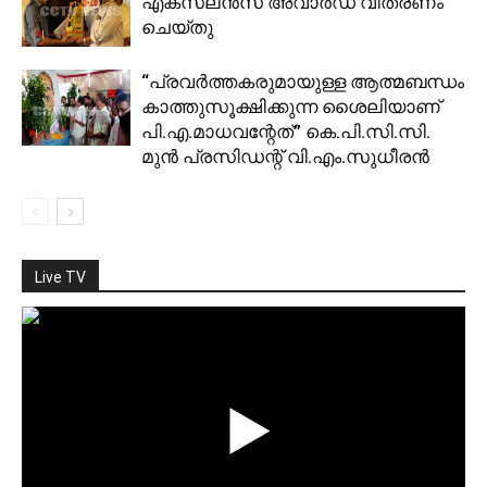
എക്‌സലൻസ് അവാർഡ് വിതരണം
ചെയ്തു
“പ്രവര്‍ത്തകരുമായുള്ള ആത്മബന്ധം
കാത്തുസൂക്ഷിക്കുന്ന ശൈലിയാണ്
പി.എ.മാധവന്റേത്” കെ.പി.സി.സി.
മുന്‍ പ്രസിഡന്റ് വി.എം.സുധീരന്‍
Live TV