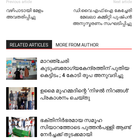
Previous article
Next article
വഴിപാടായി മേളം
ഡി.വൈ.എഫ്.ഐ കേച്ചേരി
അവതരിപ്പിച്ചു
മേഖലാ കമ്മിറ്റി പുഷ്പന്‍
അനുസ്മരണം സംഘടിപ്പിച്ചു
RELATED ARTICLES
MORE FROM AUTHOR
മാറഞ്ചേരി
കുടുംബരോഗ്യകേന്ദ്രത്തിന് പുതിയ
കെട്ടിടം ; 4 കോടി രൂപ അനുവദിച്ചു
ഉമൈ മുഹമ്മദിന്റെ ‘നിഴല്‍ നിറങ്ങള്‍’
പ്രകാശനം ചെയ്തു
ഭക്തിനിര്‍ഭരമായ സമൂഹ
സിയാറത്തോടെ പുത്തന്‍പള്ളി ആണ്ട്
നേര്‍ച്ചക്ക് തുടക്കമായി