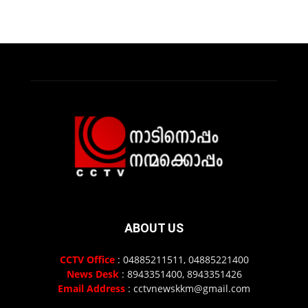
ABOUT US
CCTV Office
: 04885211511, 04885221400
News Desk
: 8943351400, 8943351426
Email Address
: cctvnewskkm@gmail.com