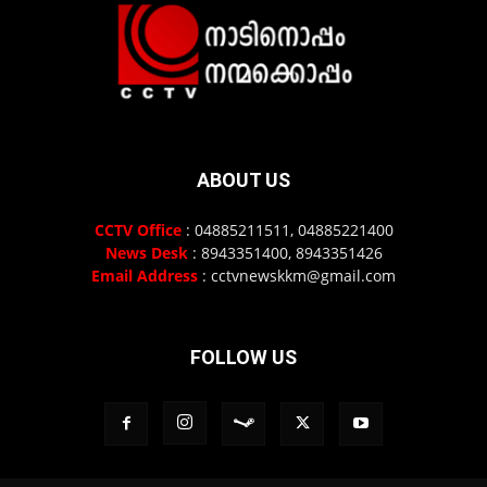
ABOUT US
CCTV Office
: 04885211511, 04885221400
News Desk
: 8943351400, 8943351426
Email Address
: cctvnewskkm@gmail.com
FOLLOW US