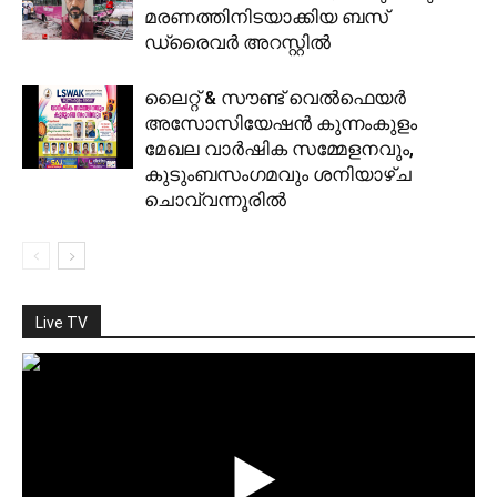
മരണത്തിനിടയാക്കിയ ബസ്
ഡ്രൈവര്‍ അറസ്റ്റില്‍
ലൈറ്റ് & സൗണ്ട് വെല്‍ഫെയര്‍
അസോസിയേഷന്‍ കുന്നംകുളം
മേഖല വാര്‍ഷിക സമ്മേളനവും,
കുടുംബസംഗമവും ശനിയാഴ്ച
ചൊവ്വന്നൂരില്‍
Live TV