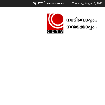
C
27.7
Thursday, August 6, 2026
Kunnamkulam
CCTV
NEWS
|
KUNNAMKULAM