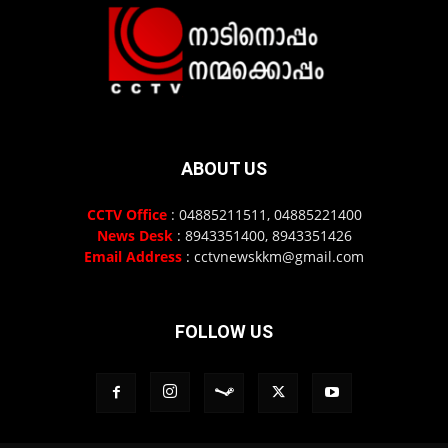
ABOUT US
CCTV Office
: 04885211511, 04885221400
News Desk
: 8943351400, 8943351426
Email Address
: cctvnewskkm@gmail.com
FOLLOW US