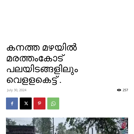
കനത്ത മഴയില്‍
മരത്തംകോട്
പലയിടങ്ങളിലും
വെളളകെട്ട് .
July 30, 2024
257