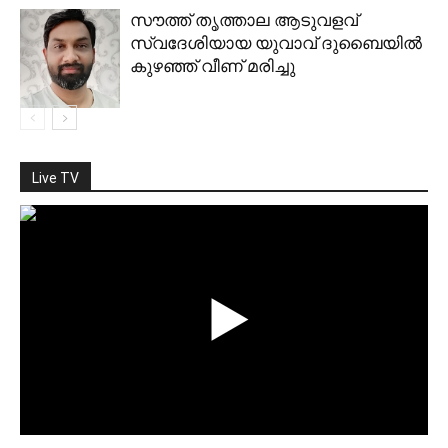
സൗത്ത് തൃത്താല ആടുവളവ്
സ്വദേശിയായ യുവാവ് ദുബൈയിൽ
കുഴഞ്ഞ് വീണ് മരിച്ചു
Live TV