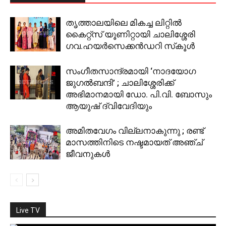
തൃത്താലയിലെ മികച്ച ലിറ്റില്‍
കൈറ്റ്‌സ് യൂണിറ്റായി ചാലിശ്ശേരി
ഗവ.ഹയര്‍സെക്കന്‍ഡറി സ്‌കൂള്‍
സംഗീതസാന്ദ്രമായി ‘നാദയോഗ
ജുഗല്‍ബന്ദി’ ; ചാലിശ്ശേരിക്ക്
അഭിമാനമായി ഡോ. പി.വി. ബോസും
ആയുഷ് ദ്വിവേദിയും
അമിതവേഗം വില്ലനാകുന്നു ; രണ്ട്
മാസത്തിനിടെ നഷ്ടമായത് അഞ്ച്
ജീവനുകള്‍
Live TV