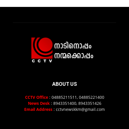
ABOUT US
CCTV Office
: 04885211511, 04885221400
News Desk
: 8943351400, 8943351426
Email Address
: cctvnewskkm@gmail.com