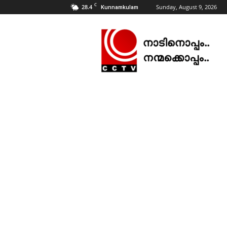
C
28.4
Sunday, August 9, 2026
Kunnamkulam
CCTV
NEWS
|
KUNNAMKULAM