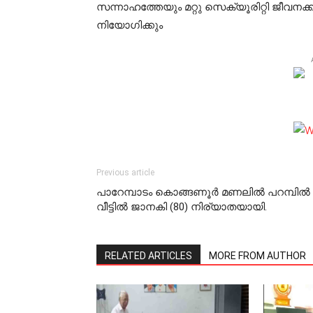
സന്നാഹത്തേയും മറ്റു സെക്യൂരിറ്റി ജീവന
നിയോഗിക്കും
Previous article
പാറേമ്പാടം കൊങ്ങണൂര്‍ മണലില്‍ പറമ്പില്‍
വീട്ടില്‍ ജാനകി (80) നിര്യാതയായി.
RELATED ARTICLES
MORE FROM AUTHOR