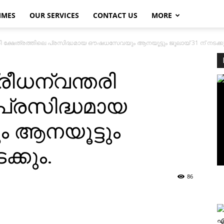
MMES
OUR SERVICES
CONTACT US
MORE
ി ക്ഷേത്രത്തിലെ പ്രസിദ്ധമായ ഔഷധസേവയും ആനയൂട്ടും ജൂലായ് 31 ന് നടക്കു
രീധന്വന്തരി
 പ്രസിദ്ധമായ
ആനയൂട്ടും
ക്കും.
86
എ