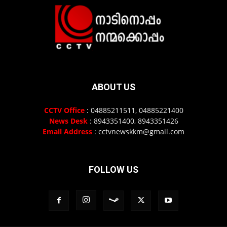
ABOUT US
CCTV Office
: 04885211511, 04885221400
News Desk
: 8943351400, 8943351426
Email Address
: cctvnewskkm@gmail.com
FOLLOW US