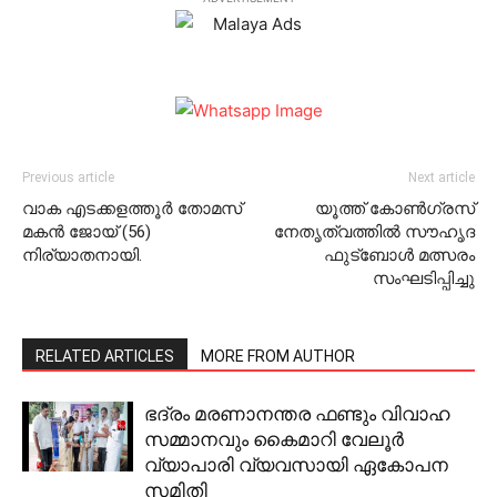
Previous article
Next article
വാക എടക്കളത്തൂര്‍ തോമസ്
യൂത്ത് കോണ്‍ഗ്രസ്
മകന്‍ ജോയ് (56)
നേതൃത്വത്തില്‍ സൗഹൃദ
നിര്യാതനായി.
ഫുട്‌ബോള്‍ മത്സരം
സംഘടിപ്പിച്ചു
RELATED ARTICLES
MORE FROM AUTHOR
ഭദ്രം മരണാനന്തര ഫണ്ടും വിവാഹ
സമ്മാനവും കൈമാറി വേലൂര്‍
വ്യാപാരി വ്യവസായി ഏകോപന
സമിതി