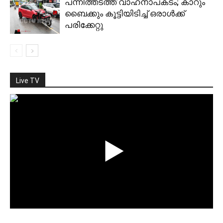
പന്നിത്തടത്ത് വാഹനാപകടം; കാറും
ബൈക്കും കൂട്ടിയിടിച്ച് ഒരാള്‍ക്ക്
പരിക്കേറ്റു
Live TV