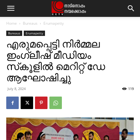
Home
Bureaus
Erumapetty
Bureaus
Erumapetty
എരുമപ്പെട്ടി നിര്‍മ്മല
ഇംഗ്ലീഷ് മീഡിയം
സ്‌കൂളില്‍ മെറിറ്റ് ഡേ
ആഘോഷിച്ചു
July 8, 2024
119