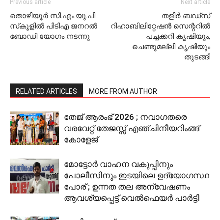
Previous article
Next article
തൊഴിയൂര്‍ സി.എം.യു.പി
തളിര്‍ ബഡ്‌സ്
സ്‌കൂളില്‍ പിടിഎ ജനറല്‍
റിഹാബിലിറ്റേഷന്‍ സെന്ററില്‍
ബോഡി യോഗം നടന്നു
പച്ചക്കറി കൃഷിയും,
ചെണ്ടുമല്ലി കൃഷിയും
തുടങ്ങി
RELATED ARTICLES
MORE FROM AUTHOR
തേജ് ആരംഭ് 2026 ; നവാഗതരെ
വരവേറ്റ് തേജസ്സ് എഞ്ചിനീയറിംങ്ങ്
കോളേജ്
മോട്ടോര്‍ വാഹന വകുപ്പിനും
പോലീസിനും ഇടയിലെ ഉദ്യോഗസ്ഥ
പോര് ; ഉന്നത തല അന്വേഷണം
ആവശ്യപ്പെട്ട് വെല്‍ഫെയര്‍ പാര്‍ട്ടി