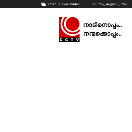
C
27.9
Saturday, August 8, 2026
Kunnamkulam
CCTV
NEWS
|
KUNNAMKULAM