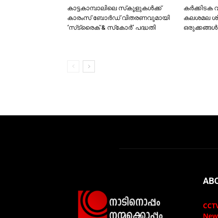
കാട്ടകാമ്പാലിലെ സ്‌കൂളുകള്‍ക്ക്
കര്‍ക്കിടക 
കാരംസ് ബോര്‍ഡ് വിതരണവുമായി
കലശമല ശിവ 
‘സ്‌ട്രൈക് & സ്‌കോര്‍’ പദ്ധതി
ഒരുക്കങ്ങള
AB
CCTV
New