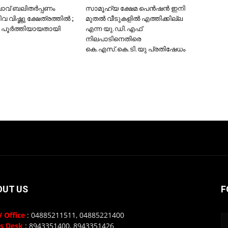
വാവ് ബലിതര്‍പ്പണം
സാമൂഹ്യ ക്ഷേമ പെന്‍ഷന്‍ ഇനി
വിഷ്ണു ക്ഷേത്രത്തില്‍ ;
മുതല്‍ വീടുകളില്‍ എത്തിക്കില്ല
്‍ പൂര്‍ത്തിയായതായി
എന്ന യു.ഡി.എഫ്
നിലപാടിനെതിരെ
കെ.എസ്.കെ.ടി.യു പ്രതിഷേധം
OUT US
F
 Office
: 04885211511, 04885221400
s Desk
: 8943351400, 8943351426