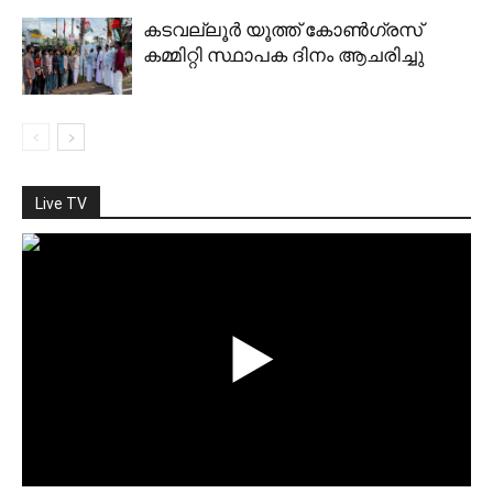
കടവല്ലൂര്‍ യൂത്ത് കോണ്‍ഗ്രസ്
കമ്മിറ്റി സ്ഥാപക ദിനം ആചരിച്ചു
Live TV