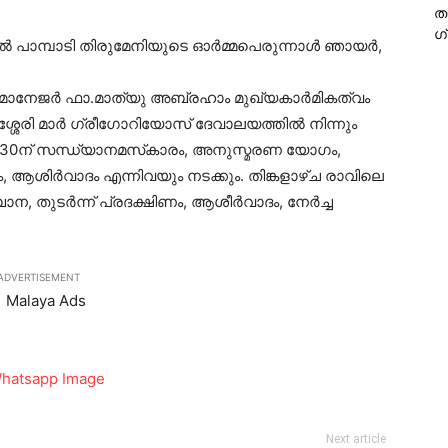
ത
ഗ
 പാമ്പാടി തിരുമേനിയുടെ ഓര്‍മ്മപെരുന്നാള്‍ ഞായര്‍,
യറ മാനേജര്‍ ഫാ.മാത്യു അബ്രഹാം മുഖ്യകാര്‍മികത്വം
ശേരി മാര്‍ ഗ്രീഗോറിയോസ് ദേവാലയത്തില്‍ നിന്നും
 6.30ന് സന്ധ്യാനമസ്‌കാരം, അനുസ്മരണ യോഗം,
ം, ആശിര്‍വാദം എന്നിവയും നടക്കും. തിങ്കളാഴ്ച രാവിലെ
ന, തുടര്‍ന്ന് പ്രദക്ഷിണം, ആശീര്‍വാദം, നേര്‍ച്ച
ADVERTISEMENT
Next article