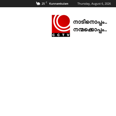
C
25
Thursday, August 6, 2026
Kunnamkulam
CCTV
NEWS
|
KUNNAMKULAM