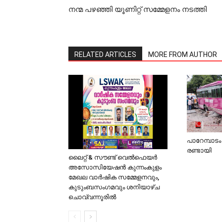
നന്മ പഴഞ്ഞി യൂണിറ്റ് സമ്മേളനം നടത്തി
RELATED ARTICLES
MORE FROM AUTHOR
പാറേമ്പാട
രണ്ടായി
ലൈറ്റ് & സൗണ്ട് വെല്‍ഫെയര്‍
അസോസിയേഷന്‍ കുന്നംകുളം
മേഖല വാര്‍ഷിക സമ്മേളനവും,
കുടുംബസംഗമവും ശനിയാഴ്ച
ചൊവ്വന്നൂരില്‍