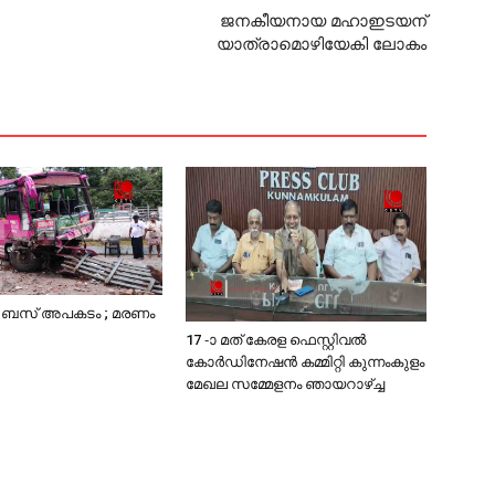
ജനകീയനായ മഹാഇടയന്
യാത്രാമൊഴിയേകി ലോകം
ം ബസ് അപകടം ; മരണം
17 -ാ മത് കേരള ഫെസ്റ്റിവല്‍
കോര്‍ഡിനേഷന്‍ കമ്മിറ്റി കുന്നംകുളം
മേഖല സമ്മേളനം ഞായറാഴ്ച്ച