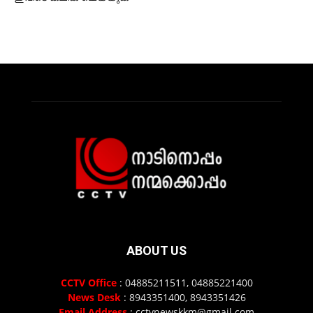
ABOUT US
CCTV Office
: 04885211511, 04885221400
News Desk
: 8943351400, 8943351426
Email Address
: cctvnewskkm@gmail.com