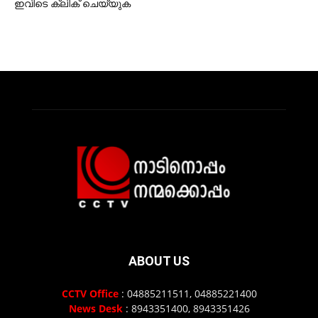
ഇവിടെ ക്ലിക് ചെയ്യുക
ABOUT US
CCTV Office
: 04885211511, 04885221400
News Desk
: 8943351400, 8943351426