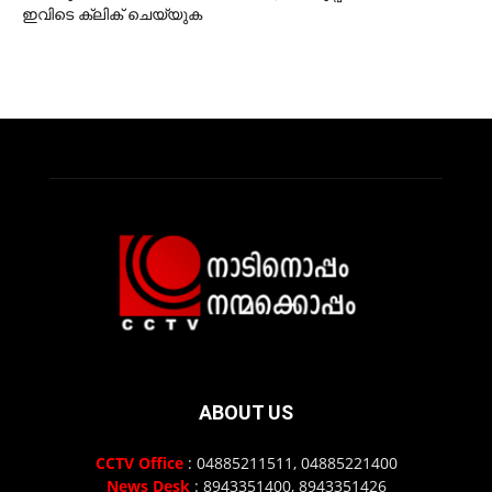
ഇവിടെ ക്ലിക് ചെയ്യുക
ABOUT US
CCTV Office
: 04885211511, 04885221400
News Desk
: 8943351400, 8943351426