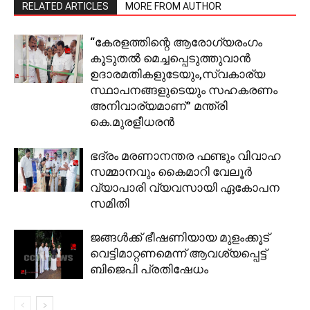
RELATED ARTICLES
MORE FROM AUTHOR
“കേരളത്തിന്റെ ആരോഗ്യരംഗം
കൂടുതല്‍ മെച്ചപ്പെടുത്തുവാന്‍
ഉദാരമതികളുടേയും,സ്വകാര്യ
സ്ഥാപനങ്ങളുടെയും സഹകരണം
അനിവാര്യമാണ്” മന്ത്രി
കെ.മുരളീധരന്‍
ഭദ്രം മരണാനന്തര ഫണ്ടും വിവാഹ
സമ്മാനവും കൈമാറി വേലൂര്‍
വ്യാപാരി വ്യവസായി ഏകോപന
സമിതി
ജങ്ങള്‍ക്ക് ഭീഷണിയായ മുളംക്കൂട്
വെട്ടിമാറ്റണമെന്ന് ആവശ്യപ്പെട്ട്
ബിജെപി പ്രതിഷേധം