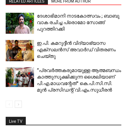
RELATED ARTICLES
MORE FROM AUTHOR
ദേശാഭിമാനി നാടകോത്സവം ; ബാബു
വാക രചിച്ച പ്രൊമോ സോങ്ങ്
പുറത്തിറക്കി
ഇ.പി. കമറുദ്ദീൻ വിദ്യാഭ്യാസ
എക്‌സലൻസ് അവാർഡ് വിതരണം
ചെയ്തു
“പ്രവര്‍ത്തകരുമായുള്ള ആത്മബന്ധം
കാത്തുസൂക്ഷിക്കുന്ന ശൈലിയാണ്
പി.എ.മാധവന്റേത്” കെ.പി.സി.സി.
മുന്‍ പ്രസിഡന്റ് വി.എം.സുധീരന്‍
Live TV