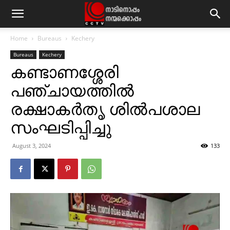
Home
Bureaus
Kechery
Bureaus
Kechery
കണ്ടാണശ്ശേരി
പഞ്ചായത്തില്‍
രക്ഷാകര്‍തൃ ശില്‍പശാല
സംഘടിപ്പിച്ചു
August 3, 2024
133