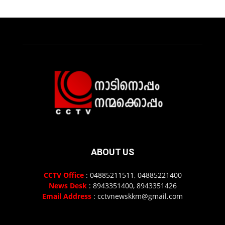
ABOUT US
CCTV Office
: 04885211511, 04885221400
News Desk
: 8943351400, 8943351426
Email Address
: cctvnewskkm@gmail.com