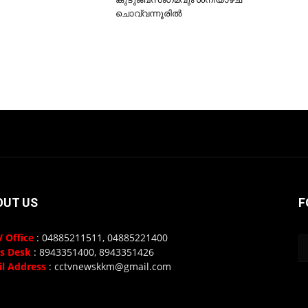
ചൊവ്വന്നൂരില്‍
OUT US
F
 Office
: 04885211511, 04885221400
s Desk
: 8943351400, 8943351426
l Address
: cctvnewskkm@gmail.com