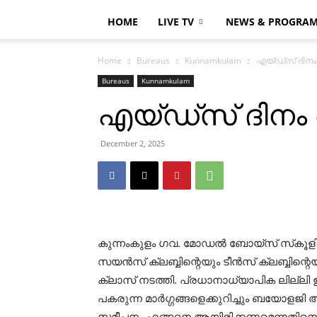
HOME
LIVE TV
NEWS & PROGRA
Home
Bureaus
Kunnamkulam
എയ്ഡ്‌സ് ദിനം
Bureaus
Kunnamkulam
എയ്ഡ്‌സ് ദിനം
December 2, 2025
കുന്നംകുളം ഗവ. മോഡല്‍ ബോയ്‌സ് സ്‌കൂളില
സയന്‍സ് ക്ലബ്ബിന്റെയും ടീന്‍സ് ക്ലബ്ബി
ക്ലാസ് നടത്തി. പ്രധാനാധ്യാപിക ലില്ലി ഉദ
പകരുന്ന മാര്‍ഗ്ഗങ്ങളെക്കുറിച്ചും ബയോ
സമീപനം എങ്ങനെ ആയിരിക്കണമെന്നതിനെ പറ്റി