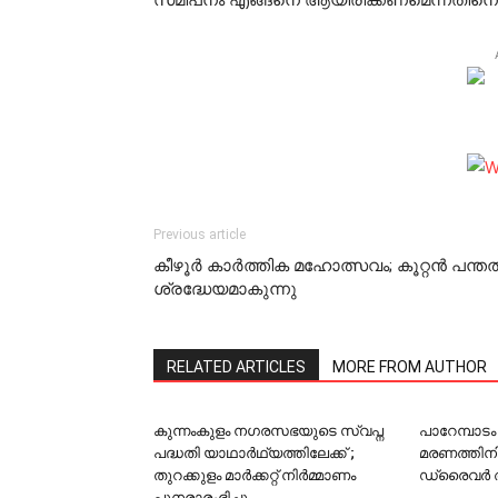
Previous article
കീഴൂര്‍ കാര്‍ത്തിക മഹോത്സവം; കൂറ്റന്‍ പന്തല്
ശ്രദ്ധേയമാകുന്നു
RELATED ARTICLES
MORE FROM AUTHOR
കുന്നംകുളം നഗരസഭയുടെ സ്വപ്ന
പാറേമ്പാട
പദ്ധതി യാഥാർഥ്യത്തിലേക്ക് ;
മരണത്തിന
തുറക്കുളം മാര്‍ക്കറ്റ് നിര്‍മ്മാണം
ഡ്രൈവര്‍ അറ
പുനരാരംഭിച്ചു