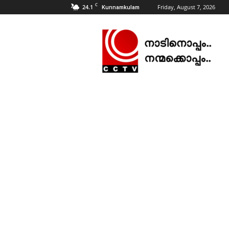
C
24.1
Friday, August 7, 2026
Kunnamkulam
CCTV
NEWS
|
KUNNAMKULAM