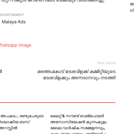
ത
ഗ
ADVERTISEMENT
Next article
‍
മരത്തംകോട് ദേശവിളക്ക് കമ്മിറ്റിയുടെ
ദേശവിളക്കും അന്നദാനവും നടത്തി
ം അപകടം ; രണ്ടുപേരുടെ
ലൈറ്റ് & സൗണ്ട് വെല്‍ഫെയര്‍
ിടയാക്കിയ ബസ്
അസോസിയേഷന്‍ കുന്നംകുളം
സ്റ്റില്‍
മേഖല വാര്‍ഷിക സമ്മേളനവും,
കുടുംബസംഗമവും ശനിയാഴ്ച