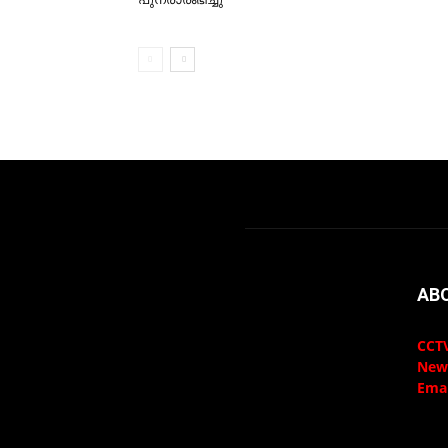
AB
CCTV
New
Emai