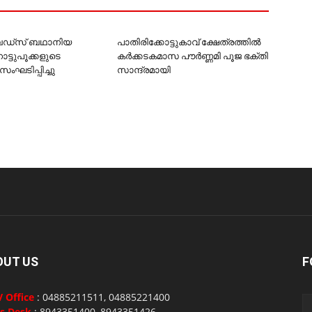
 ബഡ്‌സ് ബഥാനിയ
പാതിരിക്കോട്ടുകാവ് ക്ഷേത്രത്തില്‍
നാട്ടുപൂക്കളുടെ
കര്‍ക്കടകമാസ പൗര്‍ണ്ണമി പൂജ ഭക്തി
സംഘടിപ്പിച്ചു
സാന്ദ്രമായി
OUT US
F
 Office
: 04885211511, 04885221400
s Desk
: 8943351400, 8943351426