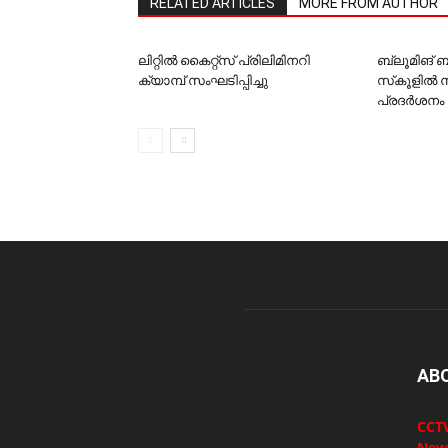
RELATED ARTICLES
MORE FROM AUTHOR
ലിറ്റില്‍ കൈറ്റ്‌സ് പ്രിലിമിനറി
ബ്ലൂമിങ്
ക്യാമ്പ് സംഘടിപ്പിച്ചു
സ്‌കൂളില്‍ 
പ്രദര്‍ശനം 
AB
CCTV
New