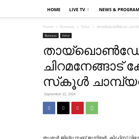
HOME
LIVE TV
NEWS & PROGRA
Home
Bureaus
Velur
തായ്‌ഖൊണ്‍ഡോ ചാമ്പ്യന്
Bureaus
Velur
തായ്‌ഖൊണ്‍ഡോ ച
ചിറമനേങ്ങാട്
സ്‌കൂള്‍ ചാമ്പ്
September 22, 2024
തൃശൂര്‍ ജില്ല സബ് ജൂനിയര്‍, കിഡിസ് വിഭാ