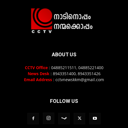
ABOUT US
CCTV Office
: 04885211511, 04885221400
News Desk
: 8943351400, 8943351426
Email Address
: cctvnewskkm@gmail.com
FOLLOW US