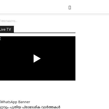
് അമ്പലനട...
Live TV
റ്റവും പുതിയ പ്രാദേശിക വാര്‍ത്തകള്‍