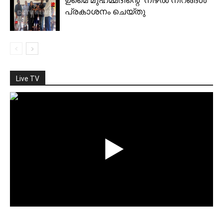
ഉമൈ മുഹമ്മദിന്റെ ‘നിഴല്‍ നിറങ്ങള്‍’
പ്രകാശനം ചെയ്തു
Live TV