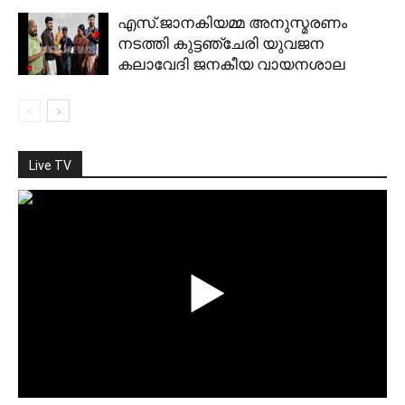
എസ്.ജാനകിയമ്മ അനുസ്മരണം
നടത്തി കുട്ടഞ്ചേരി യുവജന
കലാവേദി ജനകീയ വായനശാല
Live TV