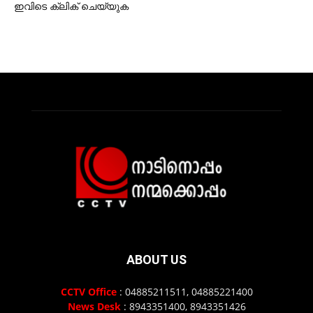
ഇവിടെ ക്ലിക് ചെയ്യുക
ABOUT US
CCTV Office
: 04885211511, 04885221400
News Desk
: 8943351400, 8943351426