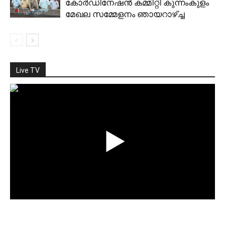
കോര്‍ഡിനേഷന്‍ കമ്മിറ്റി കുന്നംകുളം
മേഖല സമ്മേളനം ഞായറാഴ്ച്ച
Live TV