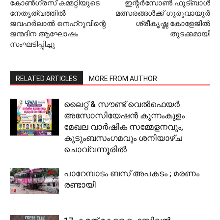
കോണ്‍ഗ്രസ് കമ്മറ്റിയുടെ
ഇന്റര്‍സോണ്‍ ഫുട്ബാള്‍
നേതൃത്വത്തില്‍
മത്സരങ്ങള്‍ക്ക് ഗുരുവായൂര്‍
ജവഹര്‍ലാല്‍ നെഹ്‌റുവിന്റെ
ശ്രീകൃഷ്ണ കോളേജില്‍
ജന്മദിന ആഘോഷം
തുടക്കമായി
സംഘടിപ്പിച്ചു
RELATED ARTICLES
MORE FROM AUTHOR
ലൈറ്റ് & സൗണ്ട് വെല്‍ഫെയര്‍
അസോസിയേഷന്‍ കുന്നംകുളം
മേഖല വാര്‍ഷിക സമ്മേളനവും,
കുടുംബസംഗമവും ശനിയാഴ്ച
ചൊവ്വന്നൂരില്‍
പാറേമ്പാടം ബസ് അപകടം ; മരണം
രണ്ടായി