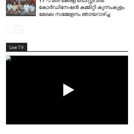
17 -ാ മത് കേരള ഫെസ്റ്റിവല്‍
കോര്‍ഡിനേഷന്‍ കമ്മിറ്റി കുന്നംകുളം
മേഖല സമ്മേളനം ഞായറാഴ്ച്ച
Live TV