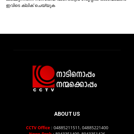
ഇവിടെ ക്ലിക് ചെയ്യുക
ABOUT US
CCTV Office
: 04885211511, 04885221400
News Desk
: 8943351400, 8943351426