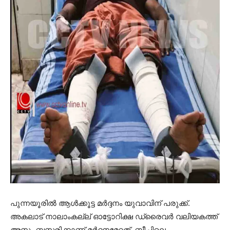
പുന്നയൂരില്‍ ആള്‍ക്കൂട്ട മര്‍ദ്ദനം യുവാവിന് പരുക്ക്.
അകലാട് നാലാംകല്ല് ഓട്ടോറിക്ഷ ഡ്രൈവര്‍ വലിയകത്ത്
അസ്സം ബസ്സരിക്കാണ് മര്‍ദ്ദനമേറ്റത്. ബീച്ചിലെ