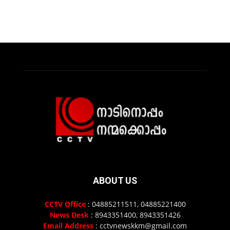
ABOUT US
CCTV Office
: 04885211511, 04885221400
News Desk
: 8943351400, 8943351426
Email Address
: cctvnewskkm@gmail.com