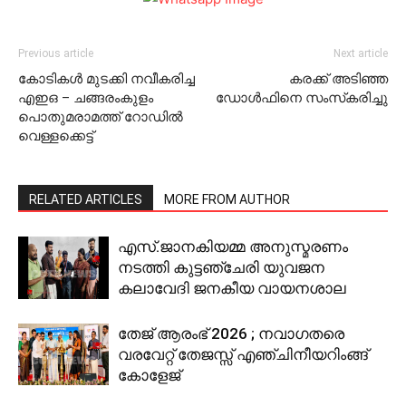
Previous article
Next article
കോടികള്‍ മുടക്കി നവീകരിച്ച
കരക്ക് അടിഞ്ഞ
എഇഒ – ചങ്ങരംകുളം
ഡോള്‍ഫിനെ സംസ്‌കരിച്ചു
പൊതുമരാമത്ത് റോഡില്‍
വെള്ളക്കെട്ട്
RELATED ARTICLES
MORE FROM AUTHOR
എസ്.ജാനകിയമ്മ അനുസ്മരണം
നടത്തി കുട്ടഞ്ചേരി യുവജന
കലാവേദി ജനകീയ വായനശാല
തേജ് ആരംഭ് 2026 ; നവാഗതരെ
വരവേറ്റ് തേജസ്സ് എഞ്ചിനീയറിംങ്ങ്
കോളേജ്