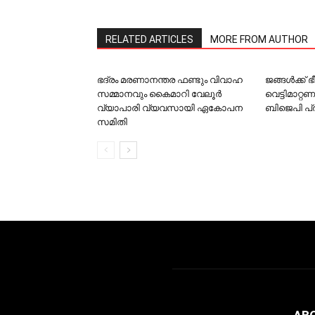
RELATED ARTICLES
MORE FROM AUTHOR
ഭദ്രം മരണാനന്തര ഫണ്ടും വിവാഹ
ജങ്ങള്‍ക്ക്
സമ്മാനവും കൈമാറി വേലൂര്‍
വെട്ടിമാറ്റ
വ്യാപാരി വ്യവസായി ഏകോപന
ബിജെപി പ
സമിതി