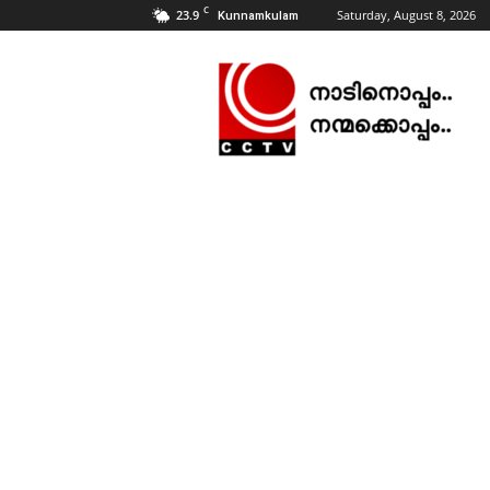
C
23.9
Saturday, August 8, 2026
Kunnamkulam
CCTV
NEWS
|
KUNNAMKULAM