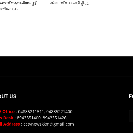
ണമെന്ന് ആവശ്യപ്പെട്ട്
ക്യാമ്പ് സംഘടിപ്പിച്ചു
്രതിഷേധം
OUT US
F
 Office
: 04885211511, 04885221400
s Desk
: 8943351400, 8943351426
l Address
: cctvnewskkm@gmail.com