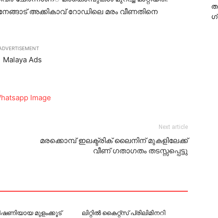
ത
േങ്ങാട് അക്കികാവ് റോഡിലെ മരം വീണതിനെ
ഗ
ADVERTISEMENT
Next article
മരക്കൊമ്പ് ഇലക്ട്രിക് ലൈനിന് മുകളിലേക്ക്
വീണ് ഗതാഗതം തടസ്സപ്പെട്ടു
 ഭീഷണിയായ മുളംക്കൂട്
ലിറ്റില്‍ കൈറ്റ്‌സ് പ്രിലിമിനറി