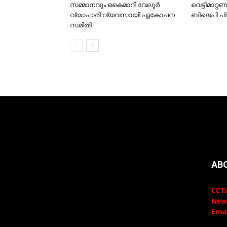
സമ്മാനവും കൈമാറി വേലൂര്‍
വെട്ടിമാറ്റ
വ്യാപാരി വ്യവസായി ഏകോപന
ബിജെപി പ
സമിതി
AB
CCTV
New
Emai