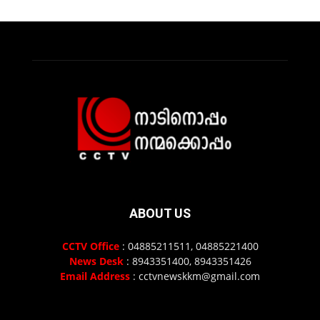
ABOUT US
CCTV Office
: 04885211511, 04885221400
News Desk
: 8943351400, 8943351426
Email Address
: cctvnewskkm@gmail.com