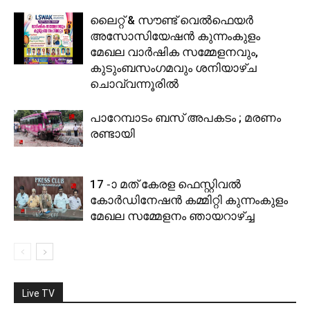
ലൈറ്റ് & സൗണ്ട് വെല്‍ഫെയര്‍
അസോസിയേഷന്‍ കുന്നംകുളം
മേഖല വാര്‍ഷിക സമ്മേളനവും,
കുടുംബസംഗമവും ശനിയാഴ്ച
ചൊവ്വന്നൂരില്‍
പാറേമ്പാടം ബസ് അപകടം ; മരണം
രണ്ടായി
17 -ാ മത് കേരള ഫെസ്റ്റിവല്‍
കോര്‍ഡിനേഷന്‍ കമ്മിറ്റി കുന്നംകുളം
മേഖല സമ്മേളനം ഞായറാഴ്ച്ച
Live TV