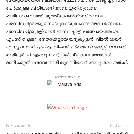
നേതൃത്വത്തില്‍ ബിരിയാണി ചലഞ്ച് സംഘടിപ്പിച്ചു. 1500
പേര്‍ക്കുള്ള ബിരിയാണിയാണ് ഇതിനുവേണ്ടി
തയ്യാറാക്കിയത്. യൂത്ത് കോണ്‍ഗ്രസ് മണ്ഡലം
പ്രസിഡന്റ് അജു നെല്ലുവായ്, കോണ്‍ഗ്രസ് മണ്ഡലം
പ്രസിഡന്റ് മുരളീധരന്‍ അമ്പലപ്പാട്ട്, പഞ്ചായത്തംഗം
എം.സി ഐജു, നേതാക്കളായ യദുകൃഷ്ണന്‍, വിമല്‍ ശങ്കര്‍,
എ.യു മനാഫ്, എം.എം നിഷാദ്, ഫ്രിജോ വടക്കൂട്ട്, റസാക്ക്
തയ്യൂര്‍, പി.എം യൂസഫ്, നജീബ് കൊമ്പത്തേയില്‍,
മണികണ്ഠന്‍ വെള്ളത്തേരി തുടങ്ങിയവര്‍ നേതൃത്വം നല്‍കി.
ADVERTISEMENT
Previous article
Next article