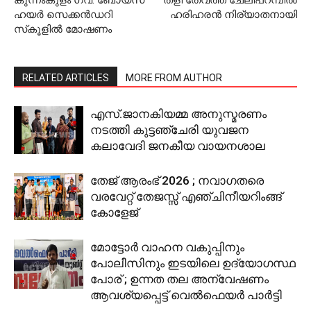
കുന്നംകുളം ഗവ. ബോയ്‌സ്
തളി തേവത്ത് ചേലിപറമ്പില്‍
ഹയര്‍ സെക്കന്‍ഡറി
ഹരിഹരന്‍ നിര്യാതനായി
സ്‌കൂളില്‍ മോഷണം
RELATED ARTICLES
MORE FROM AUTHOR
എസ്.ജാനകിയമ്മ അനുസ്മരണം
നടത്തി കുട്ടഞ്ചേരി യുവജന
കലാവേദി ജനകീയ വായനശാല
തേജ് ആരംഭ് 2026 ; നവാഗതരെ
വരവേറ്റ് തേജസ്സ് എഞ്ചിനീയറിംങ്ങ്
കോളേജ്
മോട്ടോര്‍ വാഹന വകുപ്പിനും
പോലീസിനും ഇടയിലെ ഉദ്യോഗസ്ഥ
പോര് ; ഉന്നത തല അന്വേഷണം
ആവശ്യപ്പെട്ട് വെല്‍ഫെയര്‍ പാര്‍ട്ടി